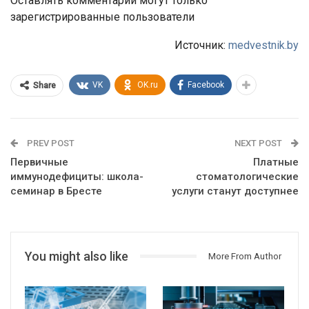
Оставлять комментарии могут только
зарегистрированные пользователи
Источник:
medvestnik.by
VK
OK.ru
Facebook
Share
PREV POST
NEXT POST
Первичные
Платные
иммунодефициты: школа-
стоматологические
семинар в Бресте
услуги станут доступнее
You might also like
More From Author