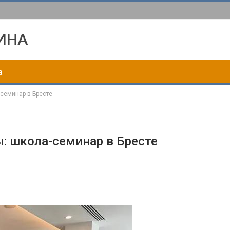
ИНА
а
семинар в Бресте
 школа-семинар в Бресте