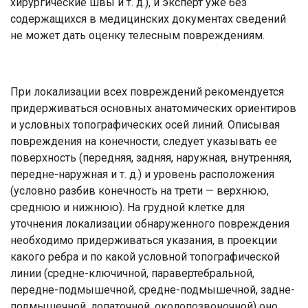
хирургические швы и т. д.), и эксперт уже без
содержащихся в медицинских документах сведений
не может дать оценку телесным повреждениям.
При локализации всех повреждений рекомендуется
придерживаться основных анатомических ориентиров
и условных топографических осей линий. Описывая
повреждения на конечности, следует указывать ее
поверхность (передняя, задняя, наружная, внутренняя,
передне-наружная и т. д.) и уровень расположения
(условно разбив конечность на трети — верхнюю,
среднюю и нижнюю). На грудной клетке для
уточнения локализации обнаруженного повреждения
необходимо придерживаться указания, в проекции
какого ребра и по какой условной топографической
линии (средне-ключичной, паравертебральной,
передне-подмышечной, средне-подмышечной, задне-
подмышечной, лопаточной, околопозвоночной) оно