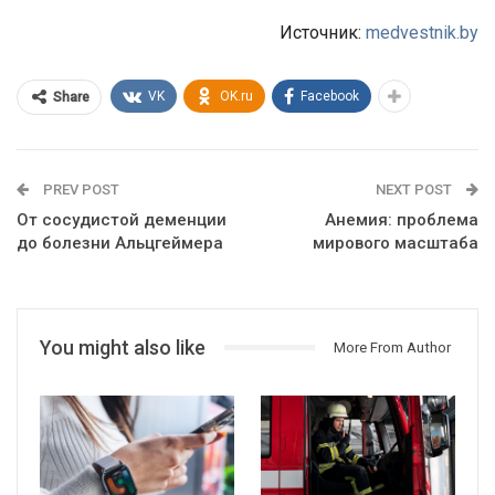
Источник:
medvestnik.by
VK
OK.ru
Facebook
Share
PREV POST
NEXT POST
От сосудистой деменции
Анемия: проблема
до болезни Альцгеймера
мирового масштаба
You might also like
More From Author