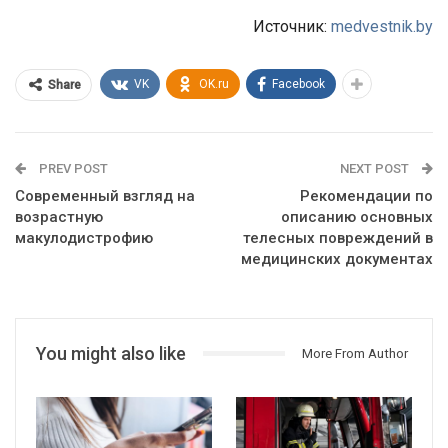
Источник:
medvestnik.by
VK
OK.ru
Facebook
Share
PREV POST
NEXT POST
Современный взгляд на
Рекомендации по
возрастную
описанию основных
макулодистрофию
телесных повреждений в
медицинских документах
You might also like
More From Author