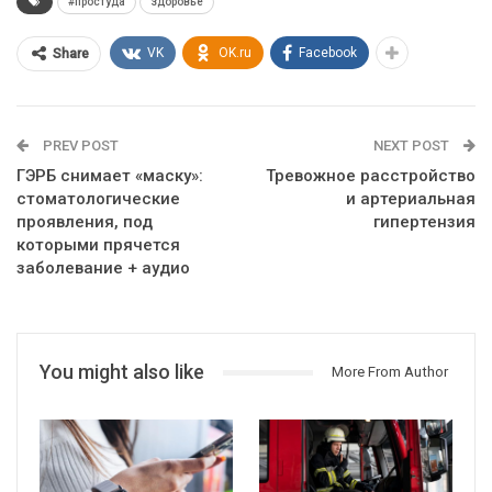
#простуда
здоровье
VK
OK.ru
Facebook
Share
PREV POST
NEXT POST
ГЭРБ снимает «маску»:
Тревожное расстройство
стоматологические
и артериальная
проявления, под
гипертензия
которыми прячется
заболевание + аудио
You might also like
More From Author