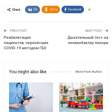
VK
OK.ru
Facebook
Share
PREV POST
NEXT POST
Реабилитация
Дыхательный тест на
пациентов, перенёсших
хеликобактер пилори
COVID-19 методом ГБО
You might also like
More From Author