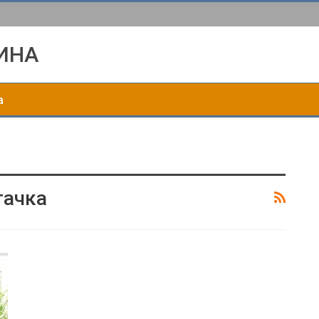
ИНА
а
тачка