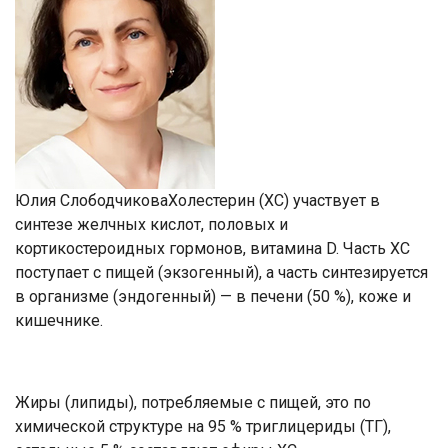
Юлия СлободчиковаХолестерин (ХС) участвует в
синтезе желчных кислот, половых и
кортикостероидных гормонов, витамина D. Часть ХС
поступает с пищей (экзогенный), а часть синтезируется
в организме (эндогенный) — в печени (50 %), коже и
кишечнике.
Жиры (липиды), потребляемые с пищей, это по
химической структуре на 95 % триглицериды (ТГ),