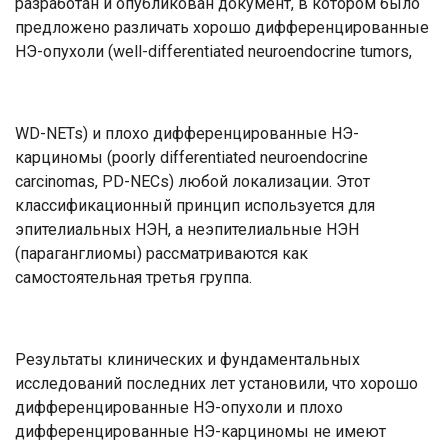
разработан и опубликован документ, в котором было
предложено различать хорошо дифференцированные
НЭ-опухоли (well-differentiated neuroendocrine tumors,
WD-NETs) и плохо дифференцированные НЭ-
карциномы (poorly differentiated neuroendocrine
carcinomas, PD-NECs) любой локализации. Этот
классификационный принцип используется для
эпителиальных НЭН, а неэпителиальные НЭН
(параганглиомы) рассматриваются как
самостоятельная третья группа.
Результаты клинических и фундаментальных
исследований последних лет установили, что хорошо
дифференцированные НЭ-опухоли и плохо
дифференцированные НЭ-карциномы не имеют