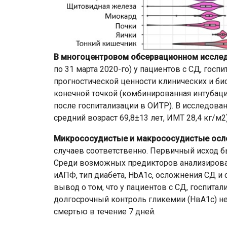
В многоцентровом обсервационном иссл
по 31 марта 2020-го) у пациентов с СД, гос
прогностической ценности клинических и би
конечной точкой (комбинированная интубаци
после госпитализации в ОИТР). В исследова
средний возраст 69,8±13 лет, ИМТ 28,4 кг/м2)
Микрососудистые и макрососудистые осл
случаев соответственно. Первичный исход бы
Среди возможных предикторов анализирова
иАПФ, тип диабета, HbA1c, осложнения СД и
вывод о том, что у пациентов с СД, госпита
долгосрочный контроль гликемии (НвА1с) не
смертью в течение 7 дней.