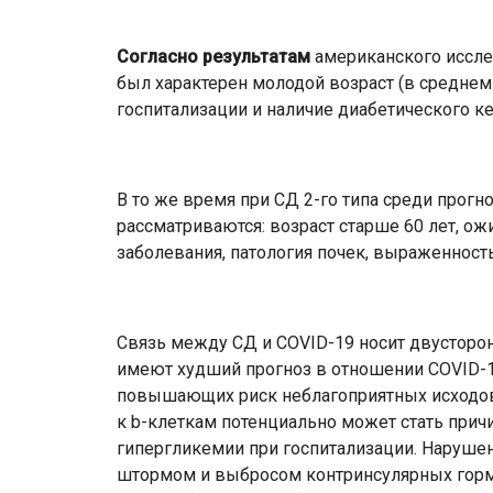
Согласно результатам
американского исслед
был характерен молодой возраст (в среднем
госпитализации и наличие диабетического кет
В то же время при СД 2-го типа среди прог
рассматриваются: возраст старше 60 лет, ож
заболевания, патология почек, выраженность
Связь между СД и COVID-19 носит двусторон
имеют худший прогноз в отношении COVID-1
повышающих риск неблагоприятных исходов. 
к b-клеткам потенциально может стать при
гипергликемии при госпитализации. Наруше
штормом и выбросом контринсулярных горм