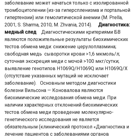
заболевание может начаться только с изолированной
тромбоцитопении (из-за гиперспленизма и портальной
гипертензии) или гемолитической анемии (M. Prella,
2001; S. Sharma, 2010; M. Zhvania, 2014).
Диагностика:
медный след
Диагностическими критериями БВ
являются положительные результаты биохимических
тестов обмена меди: снижение церулоплазмина;
свободная медь сыворотки крови >1,6 мкмоль/л;
суточная экскреция меди с мочой >100 мкг/сутки;
выявление генотипов H1069Q/H1069Q или H1069Q/X
(отсутствие указанных мутаций не исключает
заболевание). Основным методом диагностики
болезни Вильсона — Коновалова являются
биохимические исследования обмена меди. При
наличии характерных отклонений биохимических
тестов обмена меди проведение молекулярно-
генетического исследования не является
обязательным (клинический протокол «Диагностика и
лечение пациентов с заболеваниями органов