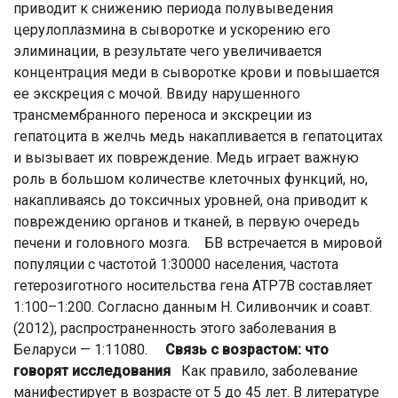
приводит к снижению периода полувыведения
церулоплазмина в сыворотке и ускорению его
элиминации, в результате чего увеличивается
концентрация меди в сыворотке крови и повышается
ее экскреция с мочой. Ввиду нарушенного
трансмембранного переноса и экскреции из
гепатоцита в желчь медь накапливается в гепатоцитах
и вызывает их повреждение. Медь играет важную
роль в большом количестве клеточных функций, но,
накапливаясь до токсичных уровней, она приводит к
повреждению органов и тканей, в первую очередь
печени и головного мозга. БВ встречается в мировой
популяции с частотой 1:30000 населения, частота
гетерозиготного носительства гена АТР7В составляет
1:100–1:200. Согласно данным Н. Силивончик и соавт.
(2012), распространенность этого заболевания в
Беларуси — 1:11080.
Связь с возрастом: что
говорят исследования
Как правило, заболевание
манифестирует в возрасте от 5 до 45 лет. В литературе