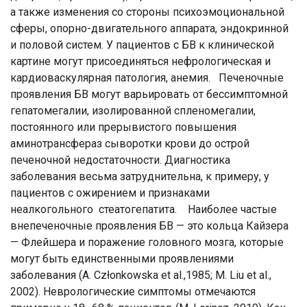
а также изменения со стороны психоэмоциональной
сферы, опорно-двигательного аппарата, эндокринной
и половой систем. У пациентов с БВ к клинической
картине могут присоединяться нефрологическая и
кардиоваскулярная патология, анемия. Печеночные
проявления БВ могут варьировать от бессимптомной
гепатомегалии, изолированной спленомегалии,
постоянного или прерывистого повышения
аминотрансфераз сыворотки крови до острой
печеночной недостаточности. Диагностика
заболевания весьма затруднительна, к примеру, у
пациентов с ожирением и признаками
неалкогольного стеатогепатита. Наиболее частые
внепеченочные проявления БВ — это кольца Кайзера
— Флейшера и поражение головного мозга, которые
могут быть единственными проявлениями
заболевания (А. Członkowska et al.,1985; M. Liu et al.,
2002). Неврологические симптомы отмечаются