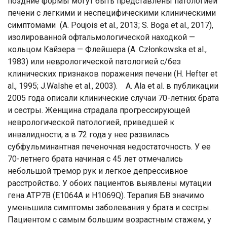
поздние формы могут быть представлены патологией
печени с легкими и неспецифическими клиническими
симптомами (A. Poujois et al., 2013; S. Boga et al., 2017),
изолированной офтальмологической находкой —
кольцом Кайзера — Флейшера (А. Członkowska et al.,
1983) или неврологической патологией с/без
клинических признаков поражения печени (H. Hefter et
al., 1995; J.Walshe et al., 2003). А. Ala et al. в публикации
2005 года описали клинические случаи 70-летних брата
и сестры. Женщина страдала прогрессирующей
неврологической патологией, приведшей к
инвалидности, а в 72 года у нее развилась
субфульминантная печеночная недостаточность. У ее
70-летнего брата начиная с 45 лет отмечались
небольшой тремор рук и легкое депрессивное
расстройство. У обоих пациентов выявлены мутации
гена ATP7B (E1064A и H1069Q). Терапия БВ значимо
уменьшила симптомы заболевания у брата и сестры.
Пациентом с самым большим возрастным стажем, у