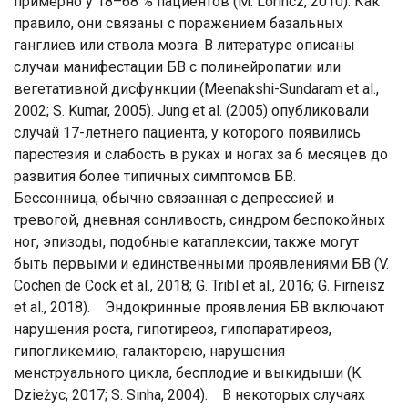
примерно у 18–68 % пациентов (М. Lorincz, 2010). Как
правило, они связаны с поражением базальных
ганглиев или ствола мозга. В литературе описаны
случаи манифестации БВ с полинейропатии или
вегетативной дисфункции (Meenakshi-Sundaram et al.,
2002; S. Kumar, 2005). Jung et al. (2005) опубликовали
случай 17-летнего пациента, у которого появились
парестезия и слабость в руках и ногах за 6 месяцев до
развития более типичных симптомов БВ.
Бессонница, обычно связанная с депрессией и
тревогой, дневная сонливость, синдром беспокойных
ног, эпизоды, подобные катаплексии, также могут
быть первыми и единственными проявлениями БВ (V.
Cochen de Cock et al., 2018; G. Tribl et al., 2016; G. Firneisz
et al., 2018). Эндокринные проявления БВ включают
нарушения роста, гипотиреоз, гипопаратиреоз,
гипогликемию, галакторею, нарушения
менструального цикла, бесплодие и выкидыши (K.
Dzieżyc, 2017; S. Sinha, 2004). В некоторых случаях