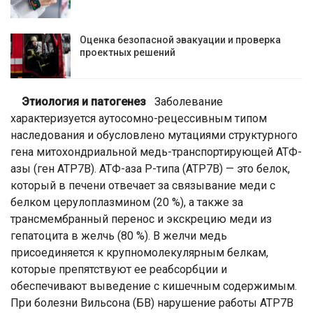
Оценка безопасной эвакуации и проверка
проектных решений
Этиология и патогенез
Заболевание
характеризуется аутосомно-рецессивным типом
наследования и обусловлено мутациями структурного
гена митохондриальной медь-транспортирующей АТФ-
азы (ген АТР7В). АТФ-аза Р-типа (АТР7В) — это белок,
который в печени отвечает за связывание меди с
белком церулоплазмином (20 %), а также за
трансмембранный перенос и экскрецию меди из
гепатоцита в желчь (80 %). В желчи медь
присоединяется к крупномолекулярным белкам,
которые препятствуют ее реабсорбции и
обеспечивают выведение с кишечным содержимым.
При болезни Вильсона (БВ) нарушение работы АТР7В