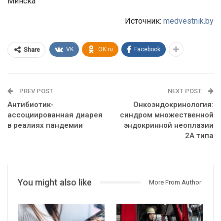
Минска
Источник:
medvestnik.by
VK
OK.ru
Facebook
Share
PREV POST
NEXT POST
Антибиотик-
Онкоэндокринология:
ассоциированная диарея
синдром множественной
в реалиях пандемии
эндокринной неоплазии
2А типа
You might also like
More From Author