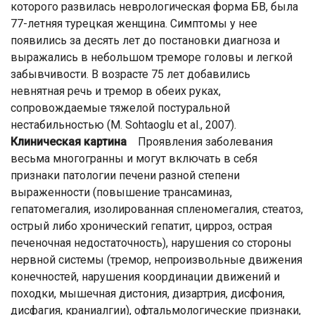
которого развилась неврологическая форма БВ, была
77-летняя турецкая женщина. Симптомы у нее
появились за десять лет до постановки диагноза и
выражались в небольшом треморе головы и легкой
забывчивости. В возрасте 75 лет добавились
невнятная речь и тремор в обеих руках,
сопровождаемые тяжелой постуральной
нестабильностью (M. Sohtaoglu et al., 2007).
Клиническая картина
Проявления заболевания
весьма многогранны и могут включать в себя
признаки патологии печени разной степени
выраженности (повышение трансаминаз,
гепатомегалия, изолированная спленомегалия, стеатоз,
острый либо хронический гепатит, цирроз, острая
печеночная недостаточность), нарушения со стороны
нервной системы (тремор, непроизвольные движения
конечностей, нарушения координации движений и
походки, мышечная дистония, дизартрия, дисфония,
дисфагия, краниалгии), офтальмологические признаки,