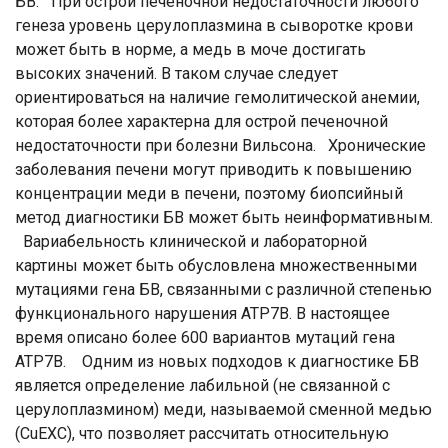
БВ. При острой печеночной недостаточности любого
генеза уровень церулоплазмина в сыворотке крови
может быть в норме, а медь в моче достигать
высоких значений. В таком случае следует
ориентироваться на наличие гемолитической анемии,
которая более характерна для острой печеночной
недостаточности при болезни Вильсона. Хронические
заболевания печени могут приводить к повышению
концентрации меди в печени, поэтому биопсийный
метод диагностики БВ может быть неинформативным.
Вариабельность клинической и лабораторной
картины может быть обусловлена множественными
мутациями гена БВ, связанными с различной степенью
функционального нарушения ATP7B. В настоящее
время описано более 600 вариантов мутаций гена
ATP7B. Одним из новых подходов к диагностике БВ
является определение лабильной (не связанной с
церулоплазмином) меди, называемой сменной медью
(CuEXC), что позволяет рассчитать относительную