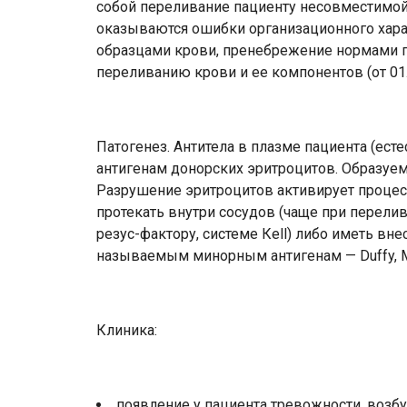
собой переливание пациенту несовместимой
оказываются ошибки организационного хара
образцами крови, пренебрежение нормами 
переливанию крови и ее компонентов (от 01.1
Патогенез. Антитела в плазме пациента (ес
антигенам донорских эритроцитов. Образуе
Разрушение эритроцитов активирует процес
протекать внутри сосудов (чаще при перели
резус-фактору, системе Кеll) либо иметь вн
называемым минорным антигенам — Duffy, MN
Клиника:
появление у пациента тревожности, возбу