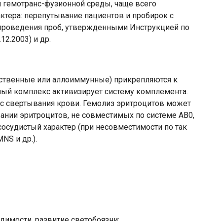
 гемотранс-фузионной среды, чаще всего
ктера: перепутывание пациентов и пробирок с
проведения проб, утвержденными Инструкцией по
2.2003) и др.
тественные или аллоиммунные) прикрепляются к
мый комплекс активизирует систему комплемента.
с свертывания крови. Гемолиз эритроцитов может
вании эритроцитов, не совместимых по системе АВ0,
есосудистый характер (при несовместимости по так
S и др.).
димости, развитие светобоязни;