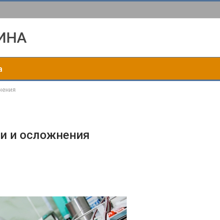
ИНА
а
нения
и и осложнения