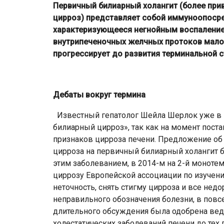
Первичный билиарный холангит (более при
цирроз) представляет собой иммуноопосре
характеризующееся негнойным воспалени
внутрипеченочных желчных протоков малог
прогрессирует до развития терминальной с
Дебаты вокруг термина
Известный гепатолог Шейла Шерлок уже в 1
билиарный цирроз», так как на момент пост
признаков цирроза печени. Предложение об
цирроза на первичный билиарный холангит 
этим заболеванием, в 2014-м на 2-й монот
циррозу Европейской ассоциации по изучени
неточность, снять стигму цирроза и все нед
неправильного обозначения болезни, в повс
длительного обсуждения была одобрена ве
холестатических заболеваний печени до тех 