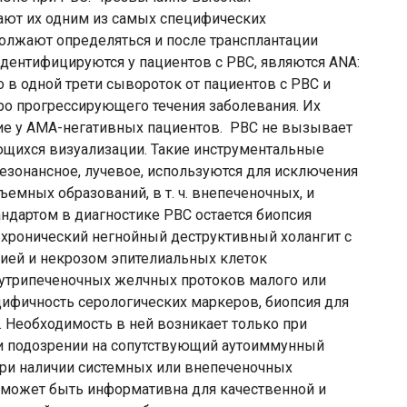
ают их одним из самых специфических
должают определяться и после трансплантации
дентифицируются у пациентов с РВС, являются ANA:
о в одной трети сывороток от пациентов с РВС и
ро прогрессирующего течения заболевания. Их
ие у АМА-негативных пациентов. РВС не вызывает
щихся визуализации. Такие инструментальные
резонансное, лучевое, используются для исключения
емных образований, в т. ч. внепеченочных, и
ндартом в диагностике РВС остается биопсия
к хронический негнойный деструктивный холангит с
цией и некрозом эпителиальных клеток
утрипеченочных желчных протоков малого или
фичность серологических маркеров, биопсия для
 Необходимость в ней возникает только при
ли подозрении на сопутствующий аутоиммунный
 при наличии системных или внепеченочных
 может быть информативна для качественной и