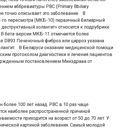
нием аббревиатуры PBC (Primary Bbiliary
олее точно описывает это заболевание. В
-го пересмотра (МКБ-10) первичный билиарный
деструктивный холангит» относится к подрубрике
. В бета-версии МКБ-11 отмечается более
ке DB93 Печеночный фиброз или цирроз указана
олангит. В Беларуси оказание медицинской помощи
ским протоколом диагностики и лечения пациентов
вержденным постановлением Минздрава от
 более 100 лет назад. РВС в 10 раз чаще
ется наиболее распространенной причиной
ваемости приходится на возраст от 50 до 70 лет. У
инической картиной заболевания. Самый молодой