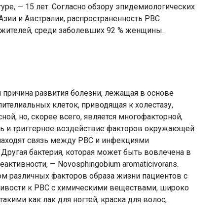
туре, — 15 лет. Согласно обзору эпидемиологических
Азии и Австралии, распространенность РВС
яч жителей, среди заболевших 92 % женщины.
я причина развития болезни, лежащая в основе
телиальных клеток, приводящая к холестазу,
ной, но, скорее всего, является многофакторной,
ь и триггерное воздействие факторов окружающей
находят связь между РВС и инфекциями
Другая бактерия, которая может быть вовлечена в
ктивности, — Novosphingobium aromaticivorans.
ом различных факторов образа жизни пациентов с
ивости к РВС с химическими веществами, широко
кими как лак для ногтей, краска для волос,