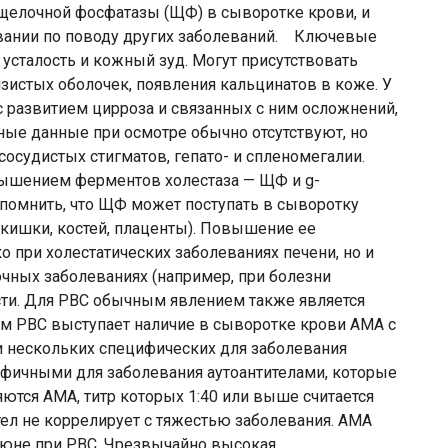
щелочной фосфатазы (ЩФ) в сыворотке крови, и
овании по поводу других заболеваний. Ключевые
усталость и кожный зуд. Могут присутствовать
изистых оболочек, появления кальцинатов в коже. У
с развитием цирроза и связанных с ним осложнений,
е данные при осмотре обычно отсутствуют, но
сосудистых стигматов, гепато- и спленомегалии.
ышением ферментов холестаза — ЩФ и g-
 помнить, что ЩФ может поступать в сыворотку
 кишки, костей, плаценты). Повышение ее
 при холестатических заболеваниях печени, но и
очных заболеваниях (например, при болезни
сти. Для РВС обычным явлением также является
м PBC выступает наличие в сыворотке крови AMA с
 нескольких специфических для заболевания
ифичными для заболевания аутоантителами, которые
ются АМА, титр которых 1:40 или выше считается
ел не коррелирует с тяжестью заболевания. AMA
люне при PBC. Чрезвычайно высокая