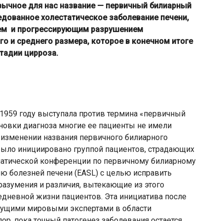
вычное для нас название — первичный билиарный
дованное холестатическое заболевание печени,
ем и прогрессирующим разрушением
о и среднего размера, которое в конечном итоге
тадии цирроза.
959 году выступала против термина «первичный
ановки диагноза многие ее пациенты не имели
 изменении названия первичного билиарного
было инициировано группой пациентов, страдающих
ематической конференции по первичному билиарному
ю болезней печени (EASL) с целью исправить
оразумения и различия, вытекающие из этого
едневной жизни пациентов. Эта инициатива после
дущими мировыми экспертами в области
пор, пока точный патогенез заболевания остается