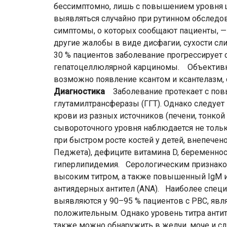
бессимптомно, лишь с повышением уровня 
выявляться случайно при рутинном обслед
симптомы, о которых сообщают пациенты, — 
другие жалобы в виде дисфагии, сухости сл
30 % пациентов заболевание прогрессирует 
гепатоцеллюлярной карциномы. Объективны
возможно появление ксантом и ксантелазм, 
Диагностика
Заболевание протекает с пов
глутамилтрансферазы (ГГТ). Однако следует
крови из разных источников (печени, тонкой
сывороточного уровня наблюдается не только
при быстром росте костей у детей, внепечен
Педжета), дефиците витамина D, беременно
гиперлипидемия. Серологическим признако
высоким титром, а также повышенный IgM и
антиядерных антител (ANA). Наиболее спец
выявляются у 90–95 % пациентов с РВС, явля
положительным. Однако уровень титра антит
также можно обнаружить в желчи, моче и с