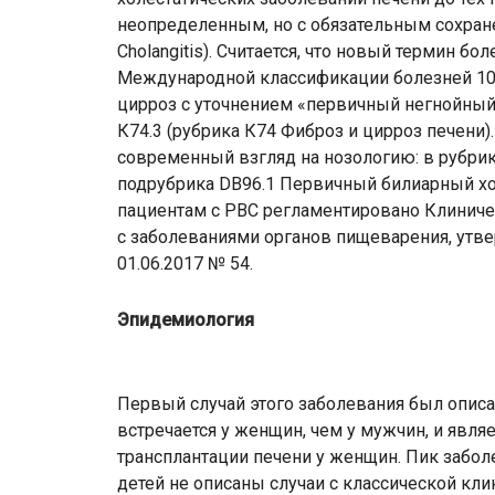
неопределенным, но с обязательным сохране
Cholangitis). Считается, что новый термин б
Международной классификации болезней 10
цирроз с уточнением «первичный негнойный 
К74.3 (рубрика К74 Фиброз и цирроз печени)
современный взгляд на нозологию: в рубри
подрубрика DB96.1 Первичный билиарный х
пациентам с РВС регламентировано Клиниче
с заболеваниями органов пищеварения, ут
01.06.2017 № 54.
Эпидемиология
Первый случай этого заболевания был описан
встречается у женщин, чем у мужчин, и явля
трансплантации печени у женщин. Пик заболе
детей не описаны случаи с классической кл