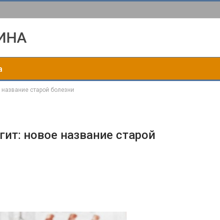
ИНА
а
 название старой болезни
ит: новое название старой