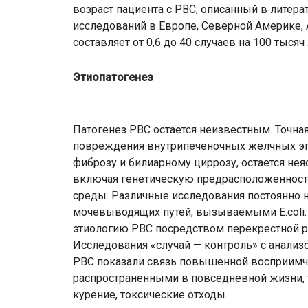
возраст пациента с РВС, описанный в литера
исследований в Европе, Северной Америке, 
составляет от 0,6 до 40 случаев на 100 тыс
Этиопатогенез
Патогенез РВС остается неизвестным. Точна
повреждения внутрипеченочных желчных эпи
фиброзу и билиарному циррозу, остается неяс
включая генетическую предрасположенност
среды. Различные исследования постоянно 
мочевыводящих путей, вызываемыми E.coli. 
этиологию РВС посредством перекрестной реа
Исследования «случай — контроль» с анализ
РВС показали связь повышенной восприимч
распространенными в повседневной жизни, та
курение, токсические отходы.