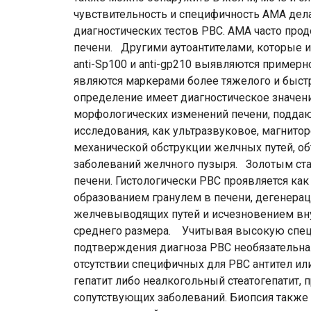
чувствительность и специфичность АМА дел
диагностических тестов РВС. АМА часто про
печени. Другими аутоантителами, которые и
аnti-Sp100 и anti-gp210 выявляются примерн
являются маркерами более тяжелого и быст
определение имеет диагностическое значен
морфологических изменений печени, поддаю
исследования, как ультразвуковое, магнито
механической обструкции желчных путей, объ
заболеваний желчного пузыря. Золотым ста
печени. Гистологически РВС проявляется ка
образованием гранулем в печени, дегенера
желчевыводящих путей и исчезновением вн
среднего размера. Учитывая высокую специ
подтверждения диагноза РВС необязательна.
отсутствии специфичных для РВС антител и
гепатит либо неалкогольный стеатогепатит,
сопутствующих заболеваний. Биопсия также