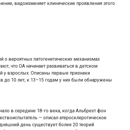
ечение, видоизменяет клинические проявления этого
ий о вероятных патогенетических механизмах
тают, что ОА начинает развиваться в детском
ей у взрослых. Описаны первые признаки
в до 10 лет, к 13–15 годам у них были обнаружены
чало в середине 18-го века, когда Альбрехт фон
тествоиспытатель — описал атеросклеротическое
одняшний день существует более 20 теорий