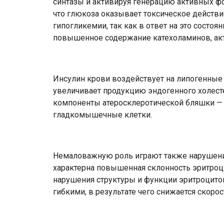
синтазы и активируя генерацию активных фо
что глюкоза оказывает токсическое действие
гипогликемии, так как в ответ на это состо
повышенное содержание катехоламинов, ак
Инсулин крови воздействует на липогенные
увеличивает продукцию эндогенного холестер
компоненты атеросклеротической бляшки — л
гладкомышечные клетки.
Немаловажную роль играют также нарушения 
характерна повышенная склонность эритроци
нарушения структуры и функции эритроцитов
гибкими, в результате чего снижается скоро