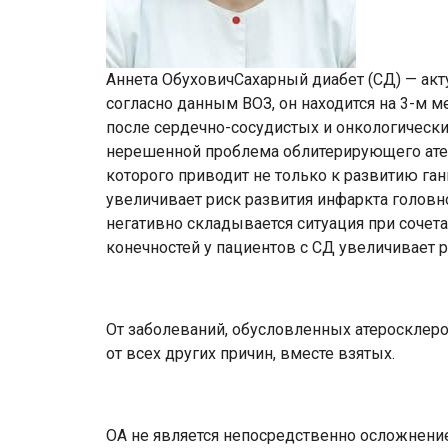
Аннета ОбуховичСахарный диабет (СД) — ак
согласно данным ВОЗ, он находится на 3-м м
после сердечно-сосудистых и онкологически
нерешенной проблема облитерирующего атер
которого приводит не только к развитию га
увеличивает риск развития инфаркта головно
негативно складывается ситуация при сочет
конечностей у пациентов с СД увеличивает р
От заболеваний, обусловленных атеросклеро
от всех других причин, вместе взятых.
ОА не является непосредственно осложнение