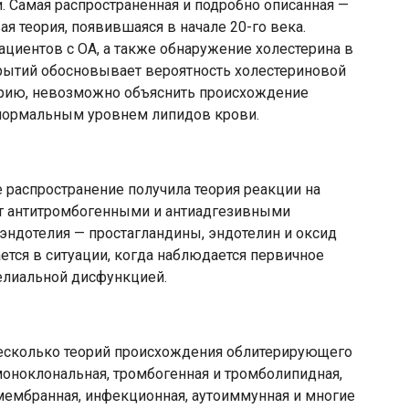
 Самая распространенная и подробно описанная —
я теория, появившаяся в начале 20-го века.
циентов с ОА, а также обнаружение холестерина в
рытий обосновывает вероятность холестериновой
теорию, невозможно объяснить происхождение
 нормальным уровнем липидов крови.
 распространение получила теория реакции на
т антитромбогенными и антиадгезивными
эндотелия — простагландины, эндотелин и оксид
ется в ситуации, когда наблюдается первичное
елиальной дисфункцией.
сколько теорий происхождения облитерирующего
 моноклональная, тромбогенная и тромболипидная,
 мембранная, инфекционная, аутоиммунная и многие