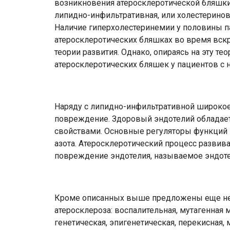
возникновения атеросклеротической бляшки.
липидно-инфильтративная, или холестеринова
Наличие гиперхолестеринемии у половины па
атеросклеротических бляшках во время вск
теории развития. Однако, опираясь на эту 
атеросклеротических бляшек у пациентов с
Наряду с липидно-инфильтративной широкое
повреждение. Здоровый эндотелий обладае
свойствами. Основные регуляторы функций 
азота. Атеросклеротический процесс развива
повреждение эндотелия, называемое эндот
Кроме описанных выше предложены еще не
атеросклероза: воспалительная, мутагенная
генетическая, эпигенетическая, перекисная,