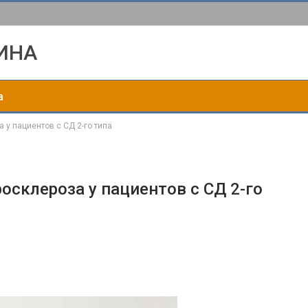
ИНА
а
 у пациентов с СД 2-го типа
осклероза у пациентов с СД 2-го