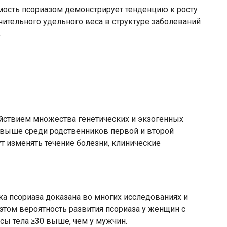
мость псориазом демонстрирует тенденцию к росту
ачительного удельного веса в структуре заболеваний
.
ействием множества генетических и экзогенных
 выше среди родственников первой и второй
т изменять течение болезни, клинические
а псориаза доказана во многих исследованиях и
этом вероятность развития псориаза у женщин с
ы тела ≥30 выше, чем у мужчин.