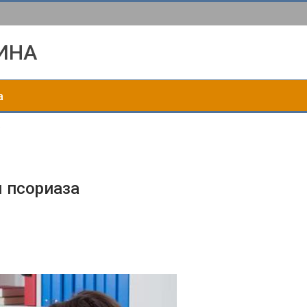
ИНА
а
а
 псориаза