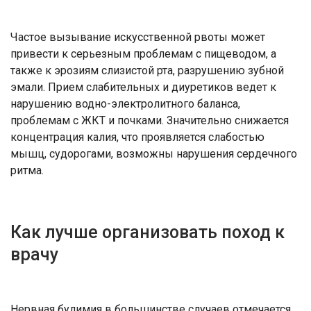
Частое вызывание искусствен­ной рвоты может
привести к серьезным проблемам с пищеводом, а
также к эро­зиям слизистой рта, разрушению зубной
эмали. Прием слабительных и диурети­ков ведет к
нарушению водно-электро­литного баланса,
проблемам с ЖКТ и почками. Значительно снижается
кон­центрация калия, что проявляется сла­бостью
мышц, судорогами, возможны нарушения сердечного
ритма.
Как лучше организовать поход к
врачу
Нервная булимия в боль­шинстве случаев отмечается