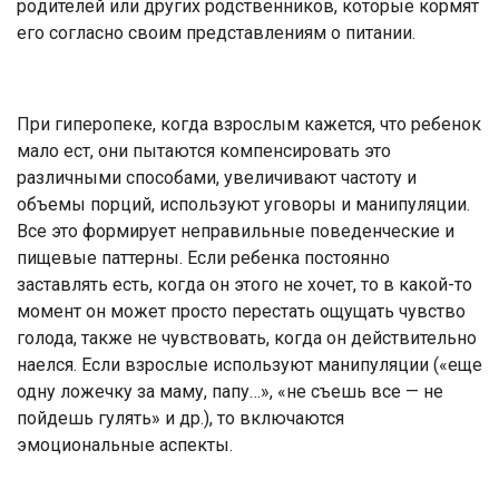
ро­дителей или других родственников, которые кормят
его согласно своим представлениям о питании.
При ги­перопеке, когда взрослым кажется, что ребенок
мало ест, они пытают­ся компенсировать это
различными способами, увеличивают частоту и
объемы порций, используют угово­ры и манипуляции.
Все это форми­рует неправильные поведенческие и
пищевые паттерны. Если ребенка постоянно
заставлять есть, когда он этого не хочет, то в какой-то
момент он может просто перестать ощу­щать чувство
голода, также не чув­ствовать, когда он действительно
наелся. Если взрослые используют манипуляции («еще
одну ложечку за маму, папу…», «не съешь все — не
пойдешь гулять» и др.), то вклю­чаются
эмоциональные аспекты.