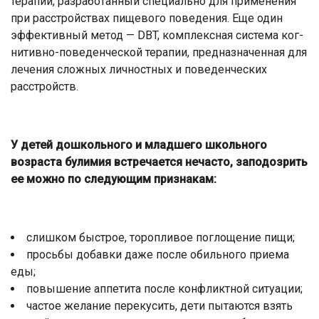
терапии, раз­работанный специально для применения
при расстройст­вах пищевого поведения. Еще один
эффективный метод — DBT, комплексная система ког­
нитивно-поведенческой те­рапии, предназначенная для
лечения сложных личностных и поведенческих
расстройств.
У детей дошкольного и младшего школьного
возраста булимия встреча­ется нечасто, заподозрить
ее можно по следующим признакам:
слишком быстрое, торопливое поглоще­ние пищи;
просьбы добавки даже после обильного приема
еды;
повышение аппетита после конфликт­ной ситуации;
частое желание перекусить, дети пыта­ются взять