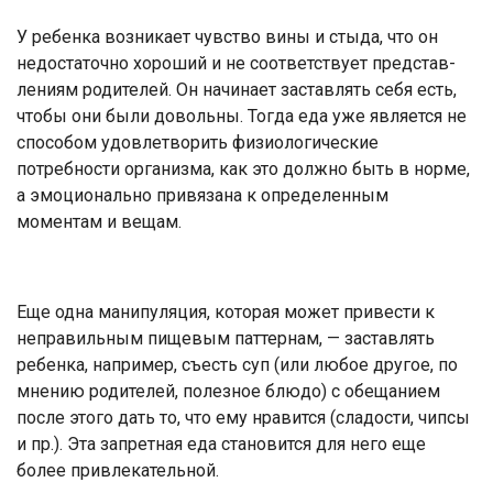
У ребенка возникает чувство вины и стыда, что он
недостаточно хоро­ший и не соответствует представ­
лениям родителей. Он начинает за­ставлять себя есть,
чтобы они были довольны. Тогда еда уже является не
способом удовлетворить физио­логические
потребности организ­ма, как это должно быть в норме,
а эмоционально привязана к опреде­ленным
моментам и вещам.
Еще одна манипуляция, которая может привести к
неправильным пищевым паттернам, — заставлять
ребенка, например, съесть суп (или любое другое, по
мнению родите­лей, полезное блюдо) с обещани­ем
после этого дать то, что ему нра­вится (сладости, чипсы
и пр.). Эта запретная еда становится для него еще
более привлекательной.