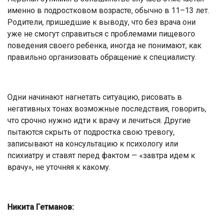
именно в подростковом воз­расте, обычно в 11–13 лет.
Ро­дители, пришедшие к выво­ду, что без врача они
уже не смогут справиться с пробле­мами пищевого
поведения своего ребенка, иногда не по­нимают, как
правильно ор­ганизовать обращение к спе­циалисту.
Одни начинают нагнетать ситуацию, рисо­вать в
негативных тонах воз­можные последствия, гово­рить,
что срочно нужно идти к врачу и лечиться. Другие
пытаются скрыть от подрост­ка свою тревогу,
записывают на консультацию к психоло­гу или
психиатру и ставят пе­ред фактом — «завтра идем к
врачу», не уточняя к какому.
Никита Гетманов: