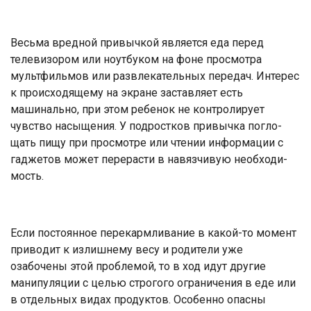
Весьма вредной привычкой яв­ляется еда перед
телевизором или ноутбуком на фоне просмотра
мультфильмов или развлекатель­ных передач. Интерес
к происхо­дящему на экране заставляет есть
машинально, при этом ребенок не контролирует
чувство насыще­ния. У подростков привычка погло­
щать пищу при просмотре или чте­нии информации с
гаджетов может перерасти в навязчивую необходи­
мость.
Если постоянное перекармли­вание в какой-то момент
приво­дит к излишнему весу и родители уже
озабочены этой проблемой, то в ход идут другие
манипуляции с целью строгого ограничения в еде или
в отдельных видах продук­тов. Особенно опасны