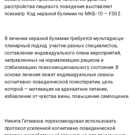
расстройства пище­вого поведения выставляет
психиатр. Код нервной були­мии по МКБ-10 — F50.2.
В лечении нервной були­мии требуется мультидисци­
плинарный подход: участие разных специалистов,
состав­ление индивидуального плана мероприятий,
направленных на нормализацию рациона и
стабилизацию психоэмоцио­нального состояния. В
основе лечения лежат индивидуаль­ные сеансы
когнитивно-пове­денческой психотерапии, цель
которой — мотивация на адек­ватное питание,
избавление от чувства вины, повышение са­мооценки.
Никита Гетманов порекомендовал использовать
протокол усиленной когнитив­но-поведенческой