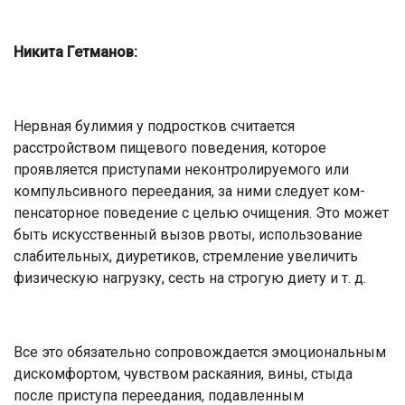
Никита Гетманов:
Нервная булимия у подростков счи­тается
расстройством пищевого пове­дения, которое
проявляется приступами неконтролируемого или
компульсивно­го переедания, за ними следует ком­
пенсаторное поведение с целью очи­щения. Это может
быть искусственный вызов рвоты, использование
слабитель­ных, диуретиков, стремление увеличить
физическую нагрузку, сесть на строгую диету и т. д.
Все это обязательно сопрово­ждается эмоциональным
дискомфор­том, чувством раскаяния, вины, стыда
после приступа переедания, подавлен­ным