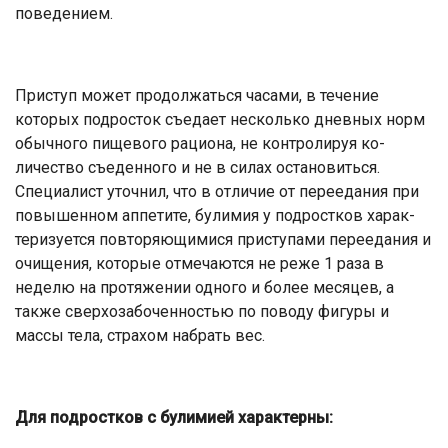
поведением.
Приступ может продолжаться часа­ми, в течение
которых подросток съе­дает несколько дневных норм
обычного пищевого рациона, не контролируя ко­
личество съеденного и не в силах оста­новиться.
Специалист уточнил, что в от­личие от переедания при
повышенном аппетите, булимия у подростков харак­
теризуется повторяющимися приступа­ми переедания и
очищения, которые отмечаются не реже 1 раза в
неделю на протяжении одного и более меся­цев, а
также сверхозабоченностью по поводу фигуры и
массы тела, страхом набрать вес.
Для подростков с булимией
характерны: