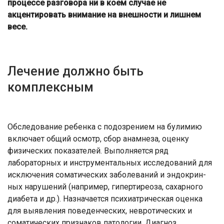
процессе разговора ни в коем случае не
акцентировать внимание на внешности и лишнем
весе.
Лечение должно быть
комплексным
Обследование ребенка с по­дозрением на булимию
вклю­чает общий осмотр, сбор ана­мнеза, оценку
физических показателей. Выполняется ряд
лабораторных и инстру­ментальных исследований для
исключения соматиче­ских заболеваний и эндокрин­
ных нарушений (например, гипертиреоза, сахарного
диа­бета и др.). Назначается пси­хиатрическая оценка
для вы­явления поведенческих, невротических и
соматиче­ских признаков патологии. Диагноз