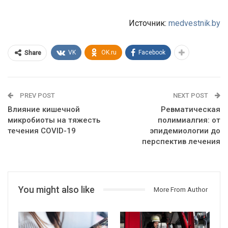
Источник:
medvestnik.by
VK
OK.ru
Facebook
Share
PREV POST
NEXT POST
Влияние кишечной
Ревматическая
микробиоты на тяжесть
полимиалгия: от
течения COVID-19
эпидемиологии до
перспектив лечения
You might also like
More From Author