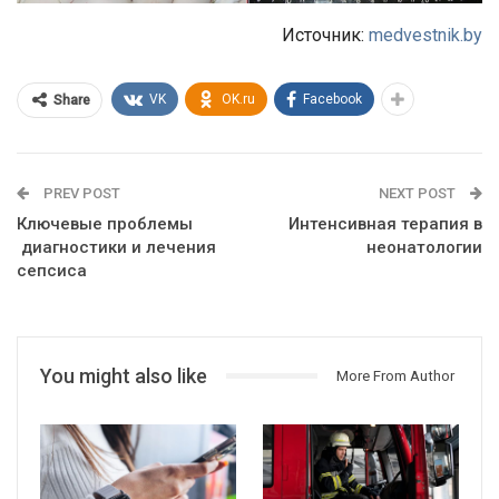
Источник:
medvestnik.by
VK
OK.ru
Facebook
Share
PREV POST
NEXT POST
Ключевые проблемы
Интенсивная терапия в
диагностики и лечения
неонатологии
сепсиса
You might also like
More From Author