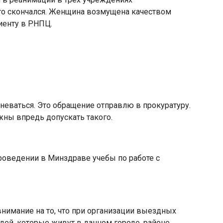
его скончался. Женщина возмущена качеством
енту в РНПЦ.
еваться. Это обращение отправлю в прокуратуру.
жны впредь допускать такого.
роведении в Минздраве учебы по работе с
нимание на то, что при организации выездных
ей, которые живут в данном городе, районе,