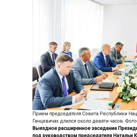
Прием председателя Совета Республики Нац
Ганцевичах длился около девяти часов. Фот
Выездное расширенное заседание Президи
под руководством председателя Натальи К