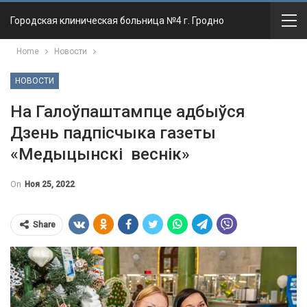
Городская клиническая больница №4 г. Гродно
Home
Новости
НОВОСТИ
На Галоўпаштампце адбыўся
Дзень падпісчыка газеты
«Медыцынскі веснік»
On
Ноя 25, 2022
Share