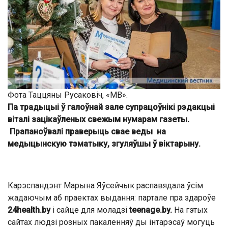
Фота Таццяны Русаковіч, «МВ».
Па традыцыі ў галоўнай зале супрацоўнікі рэдакцыі
віталі зацікаўленых свежым нумарам газеты.
Прапаноўвалі праверыць свае веды на
медыцынскую тэматыку, згуляўшы ў віктарыну.
Карэспандэнт Марына Яўсейчык распавядала ўсім
жадаючым аб праектах выдання: партале пра здароўе
24health.by
і сайце для моладзі
teenage.by.
На гэтых
сайтах людзі розных пакаленняў ды інтарэсаў могуць