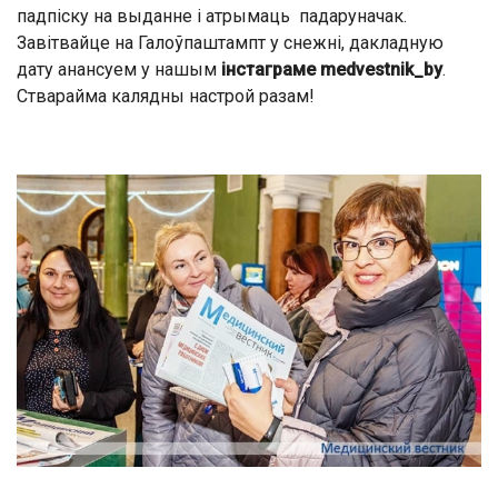
падпіску на выданне і атрымаць падаруначак.
Завітвайце на Галоўпаштампт у снежні, дакладную
дату анансуем у нашым
інстаграме medvestnik_by
.
Стварайма калядны настрой разам!