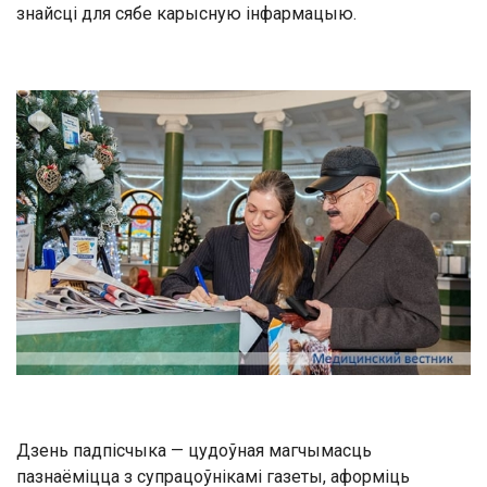
знайсці для сябе карысную інфармацыю.
Дзень падпісчыка — цудоўная магчымасць
пазнаёміцца з супрацоўнікамі газеты, аформіць