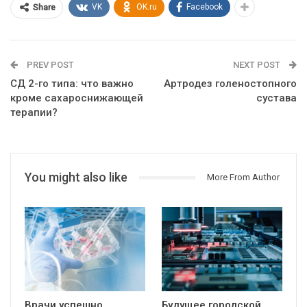
VK
OK.ru
Facebook
Share
PREV POST
NEXT POST
СД 2-го типа: что важно
Артродез голеностопного
кроме сахароснижающей
сустава
терапии?
You might also like
More From Author
Врачи успешно
Будущее городской