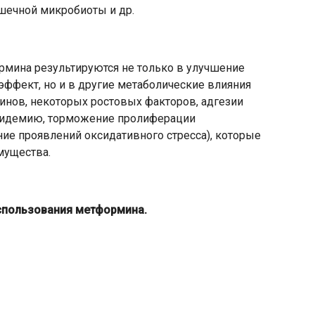
шечной микробиоты и др.
мина результируются не только в улучшение
ффект, но и в другие метаболические влияния
инов, некоторых ростовых факторов, адгезии
ипидемию, торможение пролиферации
е проявлений оксидативного стресса), которые
имущества.
спользования метформина.