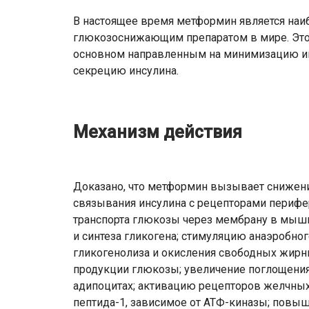
В настоящее время метформин является на
глюкозоснижающим препаратом в мире. Это 
основном направленным на минимизацию инс
секрецию инсулина.
Механизм действия
Доказано, что метформин вызывает снижени
связывания инсулина с рецепторами перифер
транспорта глюкозы через мембрану в мыш
и синтеза гликогена; стимуляцию анаэробно
гликогенолиза и окисления свободных жирны
продукции глюкозы; увеличение поглощения
адипоцитах; активацию рецепторов желчны
пептида-1, зависимое от АТФ-киназы; повыш