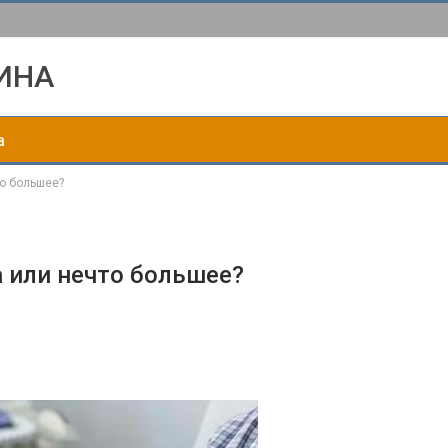
ИНА
а
о большее?
 или нечто большее?