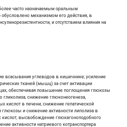
иболее часто назначаемым оральным
обусловлено механизмом его действия, в
улинорезистентности, и отсутствием влияния на
е всасывания углеводов в кишечнике; усиление
ических тканей (мышц) за счет активации
цах, обеспечивая повышение поглощения глюкозы
го гликолиза; снижение глюконеогенеза,
х кислот в печени; снижение гепатической
 глюкозы и снижение активности липолиза в
х кислот; высвобождение глюкагоноподобного
ение активности натриевого котранспортера