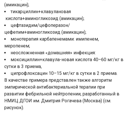
(амикацин);
тикарциллин+клавулановая
кислота+аминогликозид (амикацин);
цефтазидим/цефоперазон/
цефепим+аминогликозид (амикацин);
монотерапия карбапенемами: имипенем,
меропенем;
неосложненная «домашняя» инфекция:
моксициллин+клавула-новая кислота 40–60 мг/кг в
сутки в 3 приема,
ципрофлоксацин 10–15 мг/кг в сутки в 2 приема.
В качестве примера представлен также алгоритм
эмпирической антибактериальной терапии при
развитии фебрильной нейтропении, разработанный в
НМИЦ ДГОИ им. Дмитрия Рогачева (Москва) (см.
рисунок).