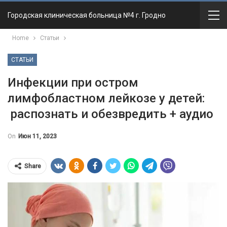
Городская клиническая больница №4 г. Гродно
Home
Статьи
СТАТЬИ
Инфекции при остром
лимфобластном лейкозе у детей:
распознать и обезвредить + аудио
On
Июн 11, 2023
Share