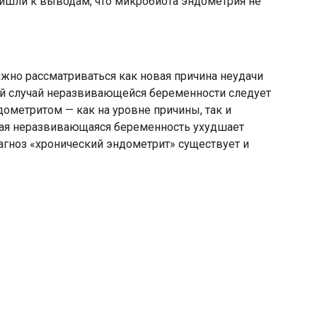
ришли к выводам, что микробиота эндометрия не
жно рассматриваться как новая причина неудачи
й случай неразвивающейся беременности следует
ометритом — как на уровне причины, так и
ая неразвивающаяся беременность ухудшает
агноз «хронический эндометрит» существует и