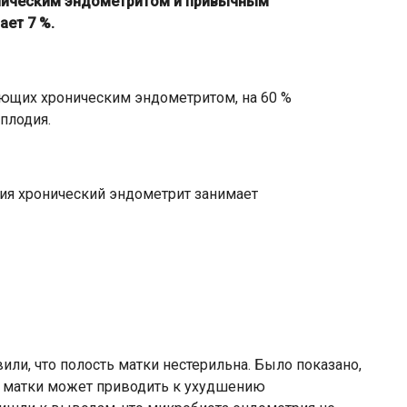
оническим эндометритом и привычным
ет 7 %.
ающих хроническим эндометритом, на 60 %
плодия.
рия хронический эндометрит занимает
ли, что полость матки нестерильна. Было показано,
е матки может приводить к ухудшению