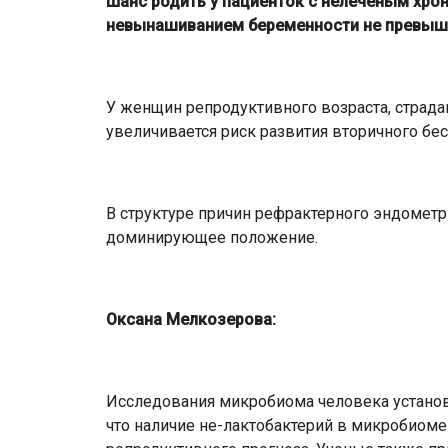
Шанс родить у пациенток с нелеченым хр
невынашиванием беременности не превыша
У женщин репродуктивного возраста, страд
увеличивается риск развития вторичного бес
В структуре причин рефрактерного эндомет
доминирующее положение.
Оксана Мелкозерова:
Исследования микробиома человека установи
что наличие не-лактобактерий в микробиом