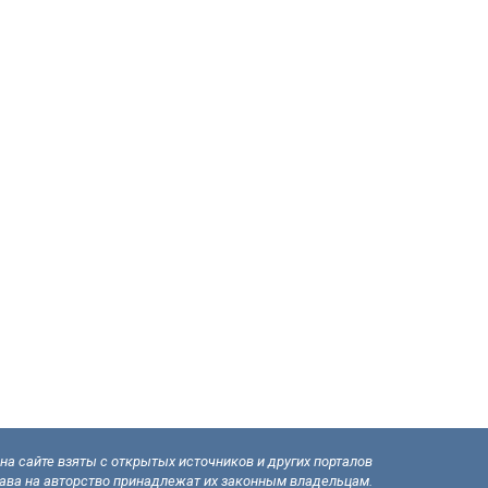
а сайте взяты с открытых источников и других порталов
рава на авторство принадлежат их законным владельцам.