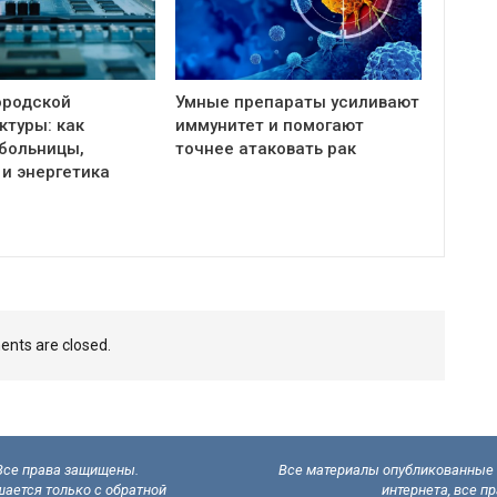
ородской
Умные препараты усиливают
ктуры: как
иммунитет и помогают
больницы,
точнее атаковать рак
 и энергетика
nts are closed.
 Все права защищены.
Все материалы опубликованные н
ается только с обратной
интернета, все п