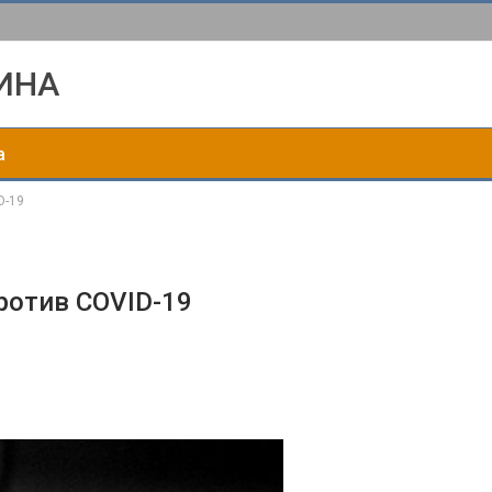
ИНА
а
D-19
ротив COVID-19