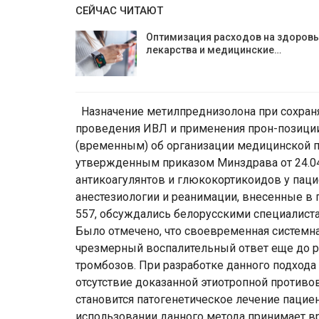
СЕЙЧАС ЧИТАЮТ
Оптимизация расходов на здоровь
лекарства и медицинские…
Назначение метилпреднизолона при сохраня
проведения ИВЛ и применения прон-позици
(временным) об организации медицинской 
утвержденным приказом Минздрава от 24.04
антикоагулянтов и глюкокортикоидов у пац
анестезиологии и реанимации, внесенные в 
557, обсуждались белорусскими специалиста
Было отмечено, что своевременная системна
чрезмерный воспалительный ответ еще до р
тромбозов. При разработке данного подхода 
отсутствие доказанной этиотропной против
становится патогенетическое лечение пациен
использовании данного метода принимает в