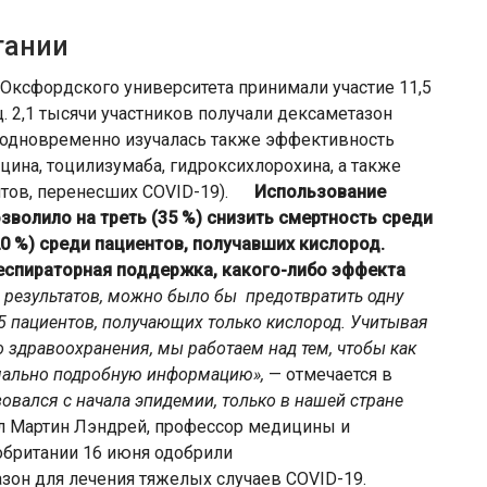
тании
Оксфордского университета принимали участие 11,5
. 2,1 тысячи участников получали дексаметазон
о одновременно изучалась также эффективность
ина, тоцилизумаба, гидроксихлорохина, а также
нтов, перенесших COVID-19).
Использование
зволило на треть (35 %) снизить смертность среди
20 %) среди пациентов, получавших кислород.
еспираторная поддержка, какого-либо эффекта
 результатов, можно было бы предотвратить одну
5 пациентов, получающих только кислород. Учитывая
о здравоохранения, мы работаем над тем, чтобы как
мально подробную информацию»,
— отмечается в
овался с начала эпидемии, только в нашей стране
л Мартин Лэндрей, профессор медицины и
обритании 16 июня одобрили
зон для лечения тяжелых случаев COVID-19.