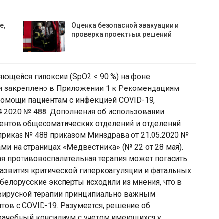
е,
Оценка безопасной эвакуации и
проверка проектных решений
ющейся гипоксии (SpO2 < 90 %) на фоне
и закреплено в Приложении 1 к Рекомендациям
помощи пациентам с инфекцией COVID-19,
.2020 № 488. Дополнения об использовании
иентов общесоматических отделений и отделений
приказ № 488 приказом Минздрава от 21.05.2020 №
ми на страницах «Медвестника» (№ 22 от 28 мая).
я противовоспалительная терапия может погасить
азвития критической гиперкоагуляции и фатальных
белорусские эксперты исходили из мнения, что в
овирусной терапии принципиально важным
тов с COVID-19. Разумеется, решение об
рачебный консилиум с учетом имеющихся у