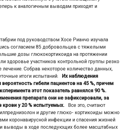
еперь к аналогичным выводам приходят и
табрии под руководством Хосе Рианчо изучала
шись согласием 85 добровольцев с тяжелыми
большие дозы глюкокортикоида на протяжении
сли здоровье участников контрольной группы резко
е лечение. Собрав некоторое количество данных,
уточные итоги испытаний.
Их наблюдения
вероятность гибели пациентов на 45 %, причем
сперимента этот показатель равнялся 90 %.
менения препарата они не зафиксировали, за
 крови у 20 % испытуемых.
Все это, считают
метилпреднизолон и другие глюко- кортикоиды можно
ами коронавирусной инфекции и спасения жизней
вои выводы в ходе последующих более масштабных