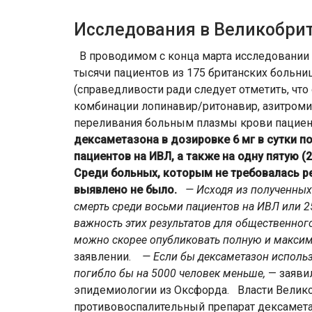
Исследования в Великобри
В проводимом с конца марта исследовании 
тысячи пациентов из 175 британских больниц
(справедливости ради следует отметить, чт
комбинации лопинавир/ритонавир, азитромиц
переливания больным плазмы крови пацие
дексаметазона в дозировке 6 мг в сутки по
пациентов на ИВЛ, а также на одну пятую (
Среди больных, которым не требовалась р
выявлено не было.
— Исходя из полученных
смерть среди восьми пациентов на ИВЛ или 2
важность этих результатов для общественног
можно скорее опубликовать полную и макси
заявлении.
— Если бы дексаметазон использ
погибло бы на 5000 человек меньше,
— заяви
эпидемиологии из Оксфорда. Власти Велик
противовоспалительный препарат дексамета