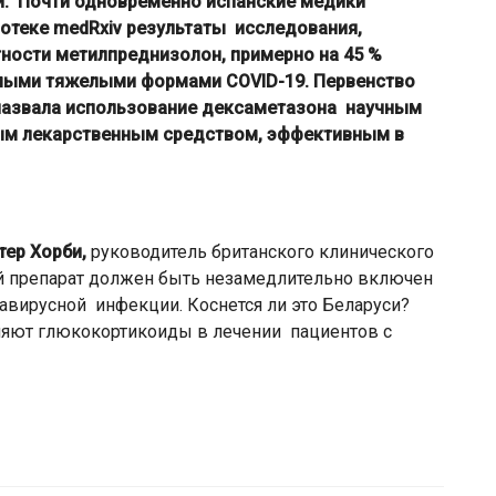
. Почти одновременно испанские медики
иотеке medRxiv результаты исследования,
тности метилпреднизолон, примерно на 45 %
мыми тяжелыми формами COVID-19. Первенство
З назвала использование дексаметазона научным
вым лекарственным средством, эффективным в
тер Хорби,
руководитель британского клинического
ый препарат должен быть незамедлительно включен
авирусной инфекции. Коснется ли это Беларуси?
няют глюкокортикоиды в лечении пациентов с