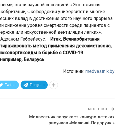
ыми, стали научной сенсацией. «Это отличная
икобритании, Оксфордский университет и многие
есших вклад в достижение этого научного прорыва.
й снижение уровня смертности среди пациентов с
ержке или искусственной вентиляции легких», —
с Адханом Гебрейесус.
Итак, Великобритания
астиражировать метод применения дексаметазона,
люкокортикоиды в борьбе с COVID-19
 например, Беларусь.
Источник:
medvestnik.by
Twitter
Telegram
NEXT POST
Медвестник запускает конкурс детских
рисунков «Малюнкi-Падарункi»