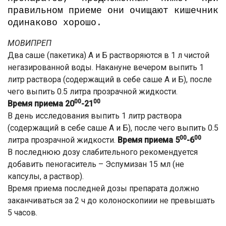
правильном приеме они очищают кишечник
одинаково хорошо.
МОВИПРЕП
Два саше (пакетика) А и Б растворяются в 1 л чистой
негазированной воды. Накануне вечером выпить 1
литр раствора (содержащий в себе саше А и Б), после
чего выпить 0.5 литра прозрачной жидкости.
00
00
Время приема 20
-21
В день исследования выпить 1 литр раствора
(содержащий в себе саше А и Б), после чего выпить 0.5
00
00
литра прозрачной жидкости.
Время приема 5
-6
В последнюю дозу слабительного рекомендуется
добавить пеногаситель – Эспумизан 15 мл (не
капсулы, а раствор).
Время приема последней дозы препарата должно
заканчиваться за 2 ч до колоноскопиии не превышать
5 часов.