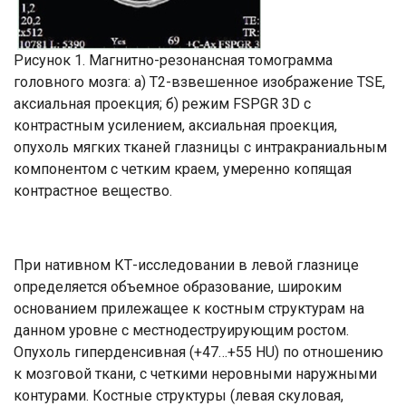
Рисунок 1. Магнитно-резонансная томограмма
головного мозга: а) Т2-взвешенное изображение TSE,
аксиальная проекция; б) режим FSPGR 3D с
контрастным усилением, аксиальная проекция,
опухоль мягких тканей глазницы с интракраниальным
компонентом с четким краем, умеренно копящая
контрастное вещество.
При нативном КТ-исследовании в левой глазнице
определяется объемное образование, широким
основанием прилежащее к костным структурам на
данном уровне с местнодеструирующим ростом.
Опухоль гиперденсивная (+47…+55 HU) по отношению
к мозговой ткани, с четкими неровными наружными
контурами. Костные структуры (левая скуловая,