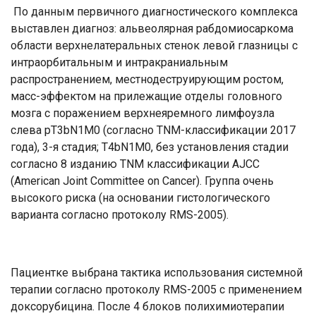
По данным первичного диагностического комплекса
выставлен диагноз: альвеолярная рабдомиосаркома
области верхнелатеральных стенок левой глазницы с
интраорбитальным и интракраниальным
распространением, местнодеструирующим ростом,
масс-эффектом на прилежащие отделы головного
мозга с поражением верхнеяремного лимфоузла
слева рT3bN1M0 (согласно TNM-классификации 2017
года), 3-я стадия; T4bN1M0, без установления стадии
согласно 8 изданию TNM классификации AJCC
(American Joint Committee on Cancer). Группа очень
высокого риска (на основании гистологического
варианта согласно протоколу RMS-2005).
Пациентке выбрана тактика использования системной
терапии согласно протоколу RMS-2005 с применением
доксорубицина. После 4 блоков полихимиотерапии