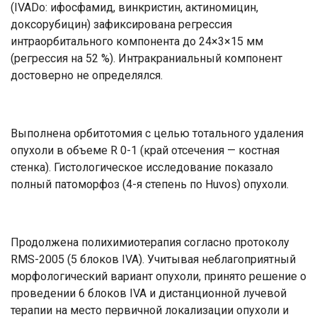
(IVADo: ифосфамид, винкристин, актиномицин,
доксорубицин) зафиксирована регрессия
интраорбитального компонента до 24×3×15 мм
(регрессия на 52 %). Интракраниальный компонент
достоверно не определялся.
Выполнена орбитотомия с целью тотального удаления
опухоли в объеме R 0-1 (край отсечения — костная
стенка). Гистологическое исследование показало
полный патоморфоз (4-я степень по Huvos) опухоли.
Продолжена полихимиотерапия согласно протоколу
RMS-2005 (5 блоков IVA). Учитывая неблагоприятный
морфологический вариант опухоли, принято решение о
проведении 6 блоков IVA и дистанционной лучевой
терапии на место первичной локализации опухоли и