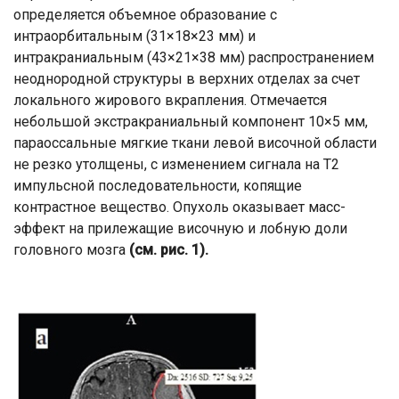
определяется объемное образование с
интраорбитальным (31×18×23 мм) и
интракраниальным (43×21×38 мм) распространением
неоднородной структуры в верхних отделах за счет
локального жирового вкрапления. Отмечается
небольшой экстракраниальный компонент 10×5 мм,
параоссальные мягкие ткани левой височной области
не резко утолщены, с изменением сигнала на T2
импульсной последовательности, копящие
контрастное вещество. Опухоль оказывает масс-
эффект на прилежащие височную и лобную доли
головного мозга
(см. рис. 1).