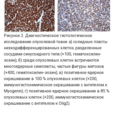
Рисунок 2. Диагностическое гистологическое
исследование опухолевой ткани: а) солидные пласты
низкодифференцированных клеток, разделенные
сосудами синусоидного типа (×100, гематоксилин-
эозин); б) среди опухолевых клеток встречаются
многоядерные симпласты, частые фигуры митозов
(×400, гематоксилин-эозин); в) позитивное ядерное
окрашивание в 100 % опухолевых клеток (×200,
иммуногистохимическое окрашивание с антителом к
Myogenin); г) позитивное ядерное окрашивание в 85 %
опухолевых клеток (×200, иммуногистохимическое
окрашивание с антителом к Olig2).