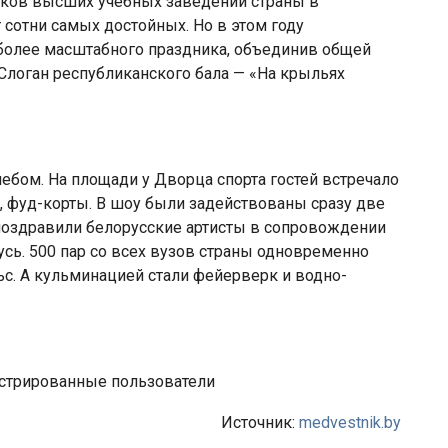
ков высших учебных заведений страны в
 сотни самых достойных. Но в этом году
более масштабного праздника, объединив общей
Слоган республиканского бала — «На крыльях
бом. На площади у Дворца спорта гостей встречало
, фуд-корты. В шоу были задействованы сразу две
поздравили белорусские артисты в сопровождении
сь. 500 пар со всех вузов страны одновременно
с. А кульминацией стали фейерверк и водно-
истрированные пользователи
Источник:
medvestnik.by