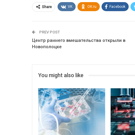
VK
OK.ru
Facebook
Share
PREV POST
Центр раннего вмешательства открыли в
Новополоцке
You might also like