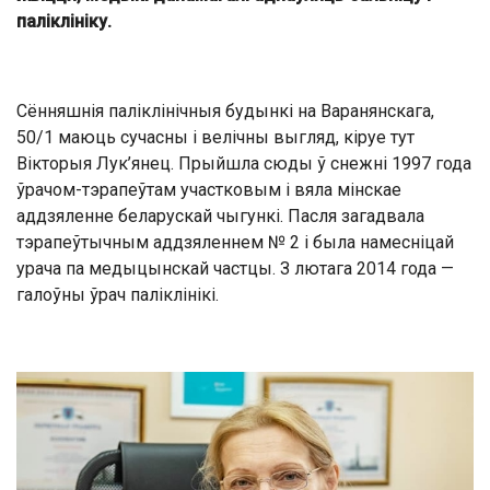
паліклініку.
Сённяшнія паліклінічныя будынкі на Варанянскага,
50/1 маюць сучасны і велічны выгляд, кіруе тут
Вікторыя Лук’янец. Прыйшла сюды ў снежні 1997 года
ўрачом-тэрапеўтам участковым і вяла мінскае
аддзяленне беларускай чыгункі. Пасля загадвала
тэрапеўтычным аддзяленнем № 2 і была намесніцай
урача па медыцынскай частцы. З лютага 2014 года —
галоўны ўрач паліклінікі.