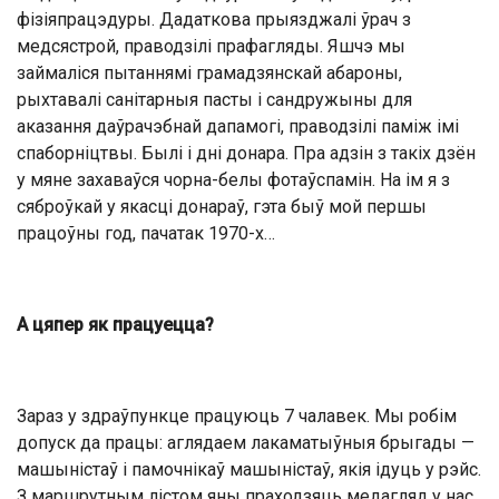
фізіяпрацэдуры. Дадаткова прыязджалі ўрач з
медсястрой, праводзілі прафагляды. Яшчэ мы
займаліся пытаннямі грамадзянскай абароны,
рыхтавалі санітарныя пасты і сандружыны для
аказання даўрачэбнай дапамогі, праводзілі паміж імі
спаборніцтвы. Былі і дні донара. Пра адзін з такіх дзён
у мяне захаваўся чорна-белы фотаўспамін. На ім я з
сяброўкай у якасці донараў, гэта быў мой першы
працоўны год, пачатак 1970-х…
А цяпер як працуецца?
Зараз у здраўпункце працуюць 7 чалавек. Мы робім
допуск да працы: аглядаем лакаматыўныя брыгады —
машыністаў і памочнікаў машыністаў, якія ідуць у рэйс.
З маршрутным лістом яны праходзяць медагляд у нас