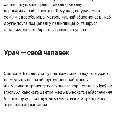
свіны і птушыны грып, некалькі хваляў
каранавіруснай інфекцыі. Таму жадаю ўрачам і іх
сем’ям здароўя, міра, матэрыяльнай абароненасці, каб
доўга-доўга працавалі ў паліклініцы. Я ганаруся
людзьмі, якія выбіраюць прафесію ўрача.
Урач — свой чалавек
Святлана Васільеўна Тузіна, намеснік галоўнага ўрача
па медыцынскім абслугоўванні работнікаў
чыгуначнага транспарту агульнага карыстання, кіраўнік
Рэспубліканскага цэнтра медыцынскага забяспечання
бяспекі руху і эксплуатацыі чыгуначнага транспарту
агульнага карыстання.