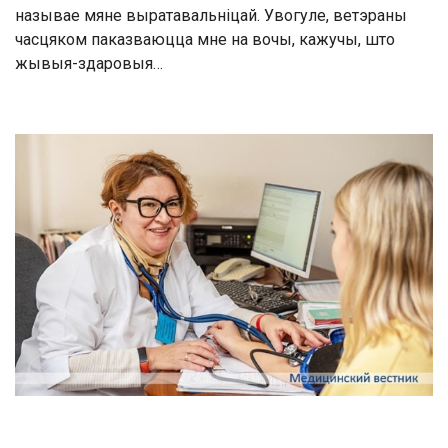
называе мяне выратавальніцай. Увогуле, ветэраны
часцяком паказваюцца мне на вочы, кажучы, што
жывыя-здаровыя…