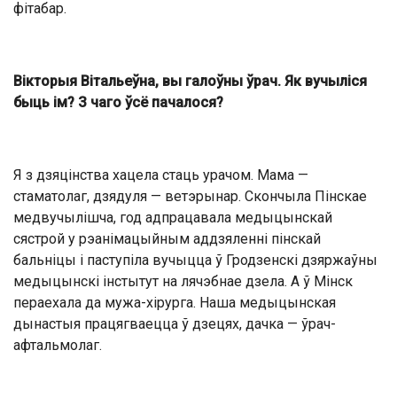
фітабар.
Вікторыя Вітальеўна, вы галоўны ўрач. Як вучыліся
быць ім? З чаго ўсё пачалося?
Я з дзяцінства хацела стаць урачом. Мама —
стаматолаг, дзядуля — ветэрынар. Скончыла Пінскае
медвучылішча, год адпрацавала медыцынскай
сястрой у рэанімацыйным аддзяленні пінскай
бальніцы і паступіла вучыцца ў Гродзенскі дзяржаўны
медыцынскі інстытут на лячэбнае дзела. А ў Мінск
пераехала да мужа-хірурга. Наша медыцынская
дынастыя працягваецца ў дзецях, дачка — ўрач-
афтальмолаг.