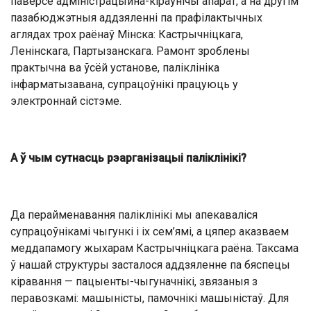
паверсе адміністрацыйна-кіраўнічы апарат, а на другім
пазабюджэтныя аддзяленні па прафілактычных
аглядах трох раёнаў Мінска: Кастрычніцкага,
Ленінскага, Партызанскага. Рамонт зроблены
практычна ва ўсёй установе, паліклініка
інфарматызавана, супрацоўнікі працуюць у
электроннай сістэме.
А ў чым сутнасць рэарганізацыі паліклінікі?
Да перайменавання паліклінікі мы апекаваліся
супрацоўнікамі чыгункі і іх сем’ямі, а цяпер аказваем
меддапамогу жыхарам Кастрычніцкага раёна. Таксама
ў нашай структуры засталося аддзяленне па бяспецы
кіравання — пацыенты-чыгуначнікі, звязаныя з
перавозкамі: машыністы, памочнікі машыністаў. Для