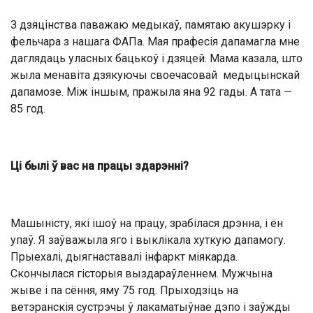
З дзяцінства паважаю медыкаў, памятаю акушэрку і
фельчара з нашага ФАПа. Мая прафесія дапамагла мне
даглядаць уласных бацькоў і дзяцей. Мама казала, што
жыла менавіта дзякуючы своечасовай медыцынскай
дапамозе. Між іншым, пражыла яна 92 гады. А тата —
85 год.
Ці былі ў вас на працы здарэнні?
Машыністу, які ішоў на працу, зрабілася дрэнна, і ён
упаў. Я заўважыла яго і выклікала хуткую дапамогу.
Прыехалі, дыягнаставалі інфаркт міякарда.
Скончылася гісторыя выздараўленнем. Мужчына
жыве і па сёння, яму 75 год. Прыходзіць на
ветэранскія сустрэчы ў лакаматыўнае дэпо і заўжды