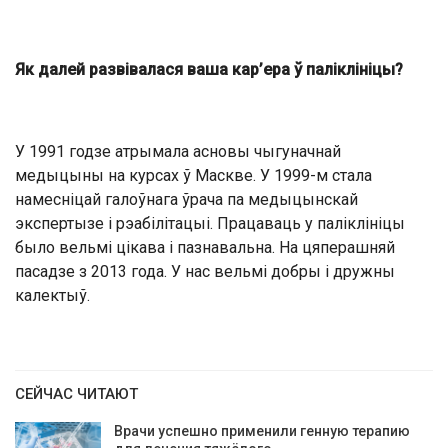
Як далей развівалася ваша кар’ера ў паліклініцы?
У 1991 годзе атрымала асновы чыгуначнай
медыцыны на курсах ў Маскве. У 1999-м стала
намесніцай галоўнага ўрача па медыцынскай
экспертызе і рэабілітацыі. Працаваць у паліклініцы
было вельмі цікава і пазнавальна. На цяперашняй
пасадзе з 2013 года. У нас вельмі добры і дружны
калектыў.
СЕЙЧАС ЧИТАЮТ
Врачи успешно применили генную терапию