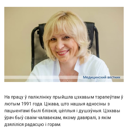
На працу ў паліклініку прыйшла цэхавым тэрапеўтам ў
лютым 1991 года. Цікава, што нашыя адносіны з
пацыентамі былі блізкія, цёплыя і душэўныя. Цэхавы
ўрач быў сваім чалавекам, якому давяралі, з якім
дзяліліся радасцю і горам.