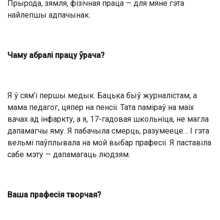
Прырода, зямля, фізічная праца — для мяне гэта
найлепшы адпачынак.
Чаму абралі працу ўрача?
Я ў сям’і першы медык. Бацька быў журналістам, а
мама педагог, цяпер на пенсіі. Тата паміраў на маіх
вачах ад інфаркту, а я, 17-гадовая школьніца, не магла
дапамагчы яму. Я пабачыла смерць, разумееце… І гэта
вельмі паўплывала на мой выбар прафесіі. Я паставіла
сабе мэту — дапамагаць людзям.
Ваша прафесія творчая?