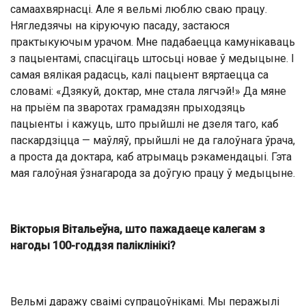
самаахвярнасці. Але я вельмі люблю сваю працу.
Нягледзячы на кіруючую пасаду, застаюся
практыкуючым урачом. Мне падабаецца камунікаваць
з пацыентамі, спасцігаць штосьці новае ў медыцыне. І
самая вялікая радасць, калі пацыент вяртаецца са
словамі: «Дзякуй, доктар, мне стала лягчэй!» Да мяне
на прыём па зваротах грамадзян прыходзяць
пацыенты і кажуць, што прыйшлі не дзеля таго, каб
паскардзіцца — маўляў, прыйшлі не да галоўнага ўрача,
а проста да доктара, каб атрымаць рэкамендацыі. Гэта
мая галоўная ўзнагарода за доўгую працу ў медыцыне.
Вікторыя Вітальеўна, што пажадаеце калегам з
нагоды 100-годдзя паліклінікі?
Вельмі даражу сваімі супрацоўнікамі. Мы перажылі