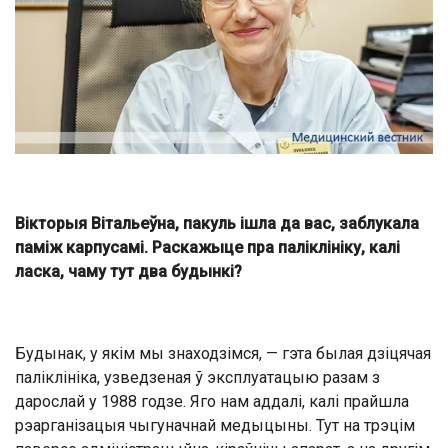
Вікторыя Вітальеўна, пакуль ішла да вас, заблукала
паміж карпусамі. Раскажыце пра паліклініку, калі
ласка, чаму тут два будынкі?
Будынак, у якім мы знаходзімся, — гэта былая дзіцячая
паліклініка, узведзеная ў эксплуатацыю разам з
дарослай у 1988 годзе. Яго нам аддалі, калі прайшла
рэарганізацыя чыгуначнай медыцыны. Тут на трэцім