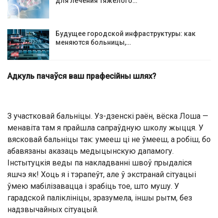
для лечения тяжёлого…
Будущее городской инфраструктуры: как
меняются больницы,…
Адкуль пачаўся ваш прафесійны шлях?
З участковай бальніцы. Уз-дзенскі раён, вёска Лоша —
менавіта там я прайшла сапраўдную школу жыцця. У
вясковай бальніцы так: умееш ці не ўмееш, а робіш, бо
абавязаны аказаць медыцынскую дапамогу.
Інстытуцкія веды па накладванні швоў прыдаліся
яшчэ як! Хоць я і тэрапеўт, але ў экстранай сітуацыі
ўмею мабілізавацца і зрабіць тое, што мушу. У
гарадской паліклініцы, зразумела, іншы рытм, без
надзвычайных сітуацый.