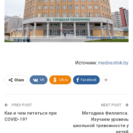
Источник:
medvestnik.by
VK
OK.ru
Facebook
Share
PREV POST
NEXT POST
Как и чем питаться при
Методика Филлипса.
COVID-19?
Изучаем уровень
школьной тревожности у
детей