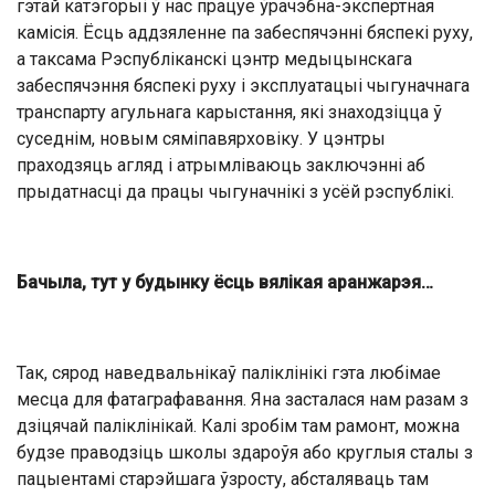
гэтай катэгорыі ў нас працуе ўрачэбна-экспертная
камісія. Ёсць аддзяленне па забеспячэнні бяспекі руху,
а таксама Рэспубліканскі цэнтр медыцынскага
забеспячэння бяспекі руху і эксплуатацыі чыгуначнага
транспарту агульнага карыстання, які знаходзіцца ў
суседнім, новым сяміпавярховіку. У цэнтры
праходзяць агляд і атрымліваюць заключэнні аб
прыдатнасці да працы чыгуначнікі з усёй рэспублікі.
Бачыла, тут у будынку ёсць вялікая аранжарэя…
Так, сярод наведвальнікаў паліклінікі гэта любімае
месца для фатаграфавання. Яна засталася нам разам з
дзіцячай паліклінікай. Калі зробім там рамонт, можна
будзе праводзіць школы здароўя або круглыя сталы з
пацыентамі старэйшага ўзросту, абсталяваць там