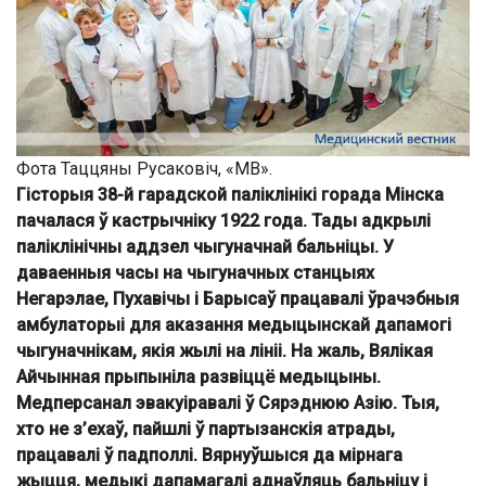
Фота Таццяны Русаковіч, «МВ».
Гісторыя 38-й гарадской паліклінікі горада Мінска
пачалася ў кастрычніку 1922 года. Тады адкрылі
паліклінічны аддзел чыгуначнай бальніцы. У
даваенныя часы на чыгуначных станцыях
Негарэлае, Пухавічы і Барысаў працавалі ўрачэбныя
амбулаторыі для аказання медыцынскай дапамогі
чыгуначнікам, якія жылі на лініі. На жаль, Вялікая
Айчынная прыпыніла развіццё медыцыны.
Медперсанал эвакуіравалі ў Сярэднюю Азію. Тыя,
хто не з’ехаў, пайшлі ў партызанскія атрады,
працавалі ў падполлі. Вярнуўшыся да мірнага
жыцця, медыкі дапамагалі аднаўляць бальніцу і