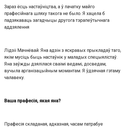
Зараз ёсць настаўніцтва, а ў пачатку майго
прафесійнага шляху такога не было. Я хацела б
падзякаваць загадчыцы другога тэрапеўтычнага
аддзялення
Лідзіі Мачнёвай. Яна адзін з яскравых прыкладаў таго,
якім мусіць быць настаўнік у маладых спецыялістаў.
Яна заўжды дзялілася сваімі ведамі, досведам,
вучыла арганізацыйным момантам. Я ўдзячная гэтаму
чалавеку.
Ваша прафесія, якая яна?
Прафесія складаная, адказная, часам патрабуе