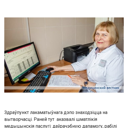
Здраўпункт лакаматыўнага дэпо знаходзіцца на
вытворчасці. Раней тут аказвалі шматлікія
медыцынскія паслугі: даўрачэбную дапамогу, рабілі