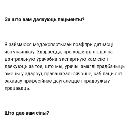
За што вам дзякуюць пацыенты?
Я займаюся медэкспертызай прафпрыдатнасці
чыгуначнікаў. Здараецца, прыходзяць людзі на
цэнтральную ўрачэбна-экспертную камісію і
дзякуюць за тое, што мы, урачы, змаглі прадбачыць
змены ў здароўі, прапанавалі лячэнне, каб пацыент
захаваў прафесійнае даўгалецце і прадоўжыў
працаваць.
Што дае вам сілы?