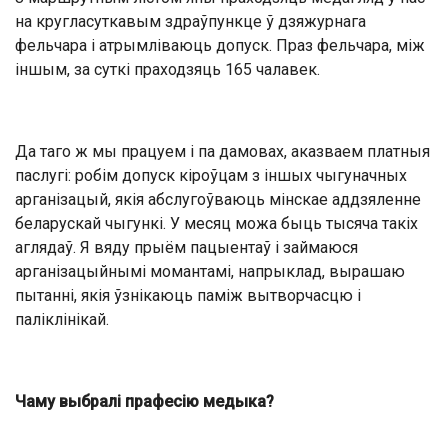
на кругласуткавым здраўпункце ў дзяжурнага
фельчара і атрымліваюць допуск. Праз фельчара, між
іншым, за суткі праходзяць 165 чалавек.
Да таго ж мы працуем і па дамовах, аказваем платныя
паслугі: робім допуск кіроўцам з іншых чыгуначных
арганізацый, якія абслугоўваюць мінскае аддзяленне
беларускай чыгункі. У месяц можа быць тысяча такіх
аглядаў. Я вяду прыём пацыентаў і займаюся
арганізацыйнымі момантамі, напрыклад, вырашаю
пытанні, якія ўзнікаюць паміж вытворчасцю і
паліклінікай.
Чаму выбралі прафесію медыка?