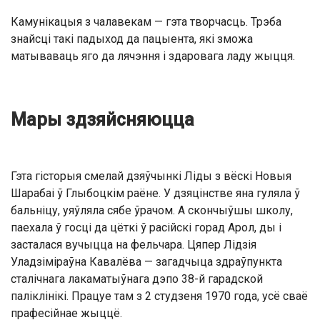
Камунікацыя з чалавекам — гэта творчасць. Трэба
знайсці такі падыход да пацыента, які зможа
матываваць яго да лячэння і здаровага ладу жыцця.
Мары здзяйсняюцца
Гэта гісторыя смелай дзяўчынкі Ліды з вёскі Новыя
Шарабаі ў Глыбоцкім раёне. У дзяцінстве яна гуляла ў
бальніцу, уяўляла сябе ўрачом. А скончыўшы школу,
паехала ў госці да цёткі ў расійскі горад Арол, ды і
засталася вучыцца на фельчара. Цяпер Лідзія
Уладзіміраўна Кавалёва — загадчыца здраўпункта
сталічнага лакаматыўнага дэпо 38-й гарадской
паліклінікі. Працуе там з 2 студзеня 1970 года, усё сваё
прафесійнае жыццё.