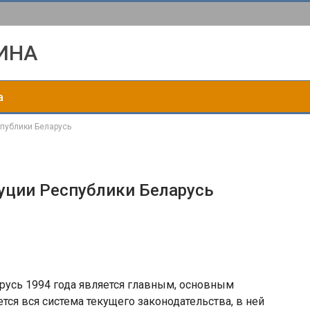
ИНА
а
спублики Беларусь
туции Республики Беларусь
усь 1994 года является главным, основным
тся вся система текущего законодательства, в ней