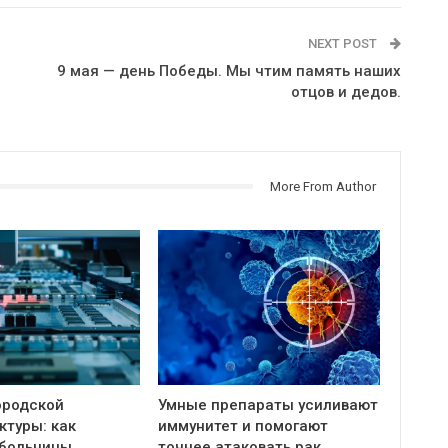
NEXT POST
9 мая — день Победы. Мы чтим память наших
отцов и дедов.
More From Author
ородской
Умные препараты усиливают
ктуры: как
иммунитет и помогают
больницы,
точнее атаковать рак